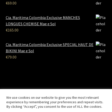
€
69.00
Cia. Maritima Colombia Exclusive MANCHES
LONGUES CHEMISE Mae e Sol
€
165.00
Cia. Maritima Colombia Exclusive SPECIAL HAUT DE
BIKINI Mae e Sol
€
79.00
B2B Lingerie
- Le site des professionnels de la lingerie Site
We use cookies on our website to give you the most relevant
Réalisé par
Solemarweb.com
experience by remembering your preferences and repeat visits.
By clicking “Accept”, you consent to the use of ALL the cookies.