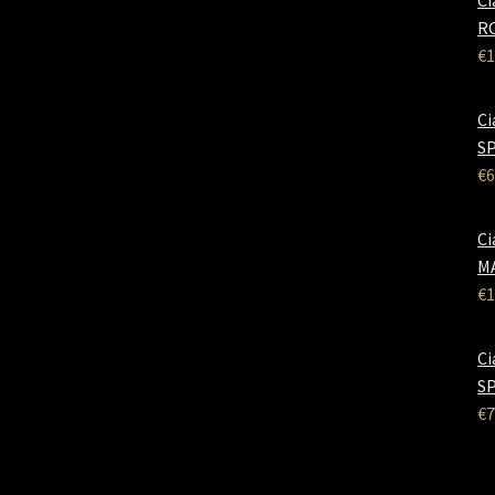
Ci
RO
€
1
Ci
SP
€
6
Ci
M
€
1
Ci
SP
€
7