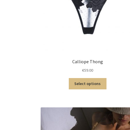
Calliope Thong
€
59.00
Select options