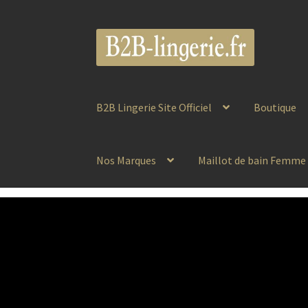
Aller
Aller
à
au
la
contenu
navigation
B2B Lingerie Site Officiel
Boutique
Nos Marques
Maillot de bain Femme