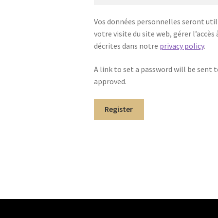
Vos données personnelles seront uti
votre visite du site web, gérer l’accè
décrites dans notre
privacy policy
.
A link to set a password will be sent 
approved.
Register