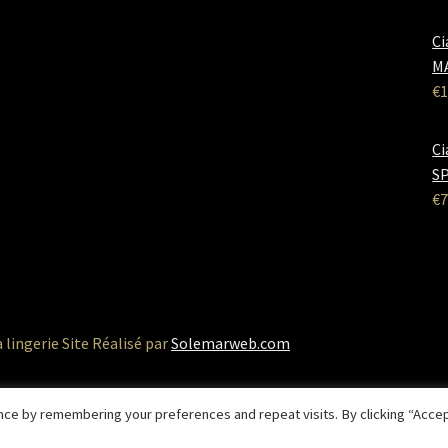
Ci
M
€
1
Ci
SP
€
7
a lingerie Site Réalisé par
Solemarweb.com
ce by remembering your preferences and repeat visits. By clicking “Accep