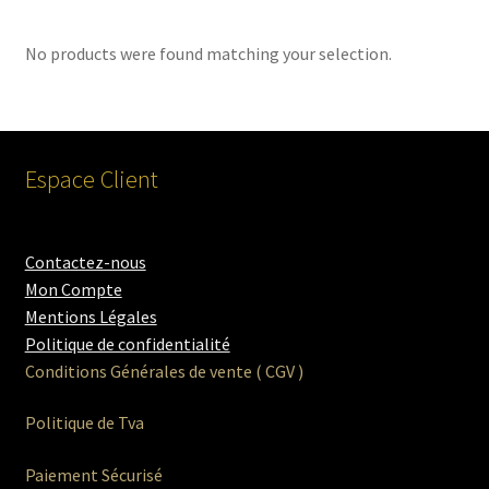
menu
Ouvrir
Homme
enfant
le
No products were found matching your selection.
menu
Slip
enfant
Boxer
Espace Client
Caleçon
String Homme
Contactez-nous
Mon Compte
Pack Tshirt
Mentions Légales
Politique de confidentialité
Conditions Générales de vente ( CGV )
Pack Boxer
Politique de Tva
Ouvrir
Maillot de bain Femme
le
Paiement Sécurisé
menu