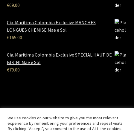
€
69.00
Cia. Maritima Colombia Exclusive MANCHES
LONGUES CHEMISE Mae e Sol
€
165.00
Cia. Maritima Colombia Exclusive SPECIAL HAUT DE
BIKINI Mae e Sol
€
79.00
B2B Lingerie
- Le site des professionnels de la lingerie Site
We use cookies on our website to give you the most relevant
Réalisé par
Solemarweb.com
experience by remembering your preferences and repeat visits.
By clicking “Accept”, you consent to the use of ALL the cookies.