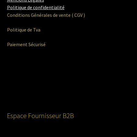
Politique de confidentialité
Sexy
Conditions Générales de vente ( CGV )
Politique de Tva
Guépière
Paiement Sécurisé
Body & Tops
Porte-Jartelles
String
Shorty
Ouvrir
Homme
Espace Fournisseur B2B
le
menu
Ouvrir
Maillot de bain Femme
enfant
le