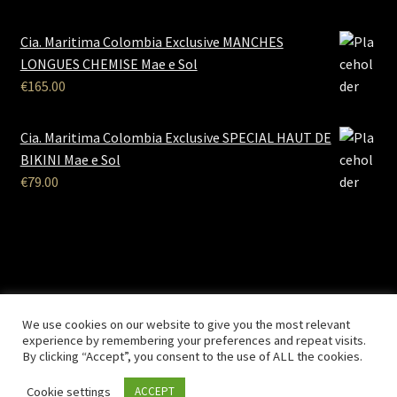
Cia. Maritima Colombia Exclusive MANCHES
LONGUES CHEMISE Mae e Sol
€
165.00
Cia. Maritima Colombia Exclusive SPECIAL HAUT DE
BIKINI Mae e Sol
€
79.00
B2B Lingerie
- Le site des professionnels de la lingerie Site
We use cookies on our website to give you the most relevant
Réalisé par
Solemarweb.com
experience by remembering your preferences and repeat visits.
By clicking “Accept”, you consent to the use of ALL the cookies.
Cookie settings
ACCEPT
0