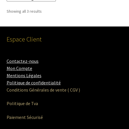
menu
Showing all 3 results
enfant
Espace Client
Contactez-nous
Mon Compte
Mentions Légales
Politique de confidentialité
Conditions Générales de vente ( CGV )
Politique de Tva
Paiement Sécurisé