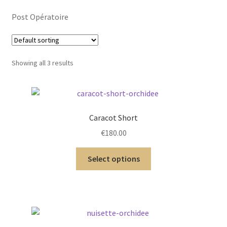
menu
Soutien-gorge
Post Opératoire
enfant
Bas & Collants
Showing all 3 results
Culotte
Bustier
Caracot Short
Accessoires
€
180.00
Ensembles
Select options
Post-Opératoire
Invisible
Gainant