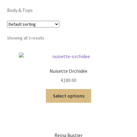
menu
Soutien-gorge
Body & Tops
enfant
Bas & Collants
Showing all 3 results
Culotte
Bustier
Nuisette Orchidée
Accessoires
€
180.00
Ensembles
Select options
Post-Opératoire
Invisible
Reina Bustier
Gainant