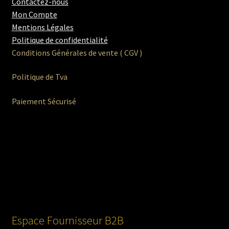
Contactez-nous
Mon Compte
Mentions Légales
Sexy
Politique de confidentialité
Conditions Générales de vente ( CGV )
Guépière
Politique de Tva
Body & Tops
Paiement Sécurisé
Porte-Jartelles
String
Shorty
Ouvrir
Homme
le
menu
Ouvrir
Maillot de bain Femme
Espace Fournisseur B2B
enfant
le