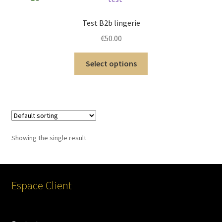
menu
Soutien-gorge
enfant
Test B2b lingerie
€
50.00
Bas & Collants
Select options
Culotte
Bustier
Accessoires
Showing the single result
Ensembles
Post-Opératoire
Espace Client
Invisible
Gainant