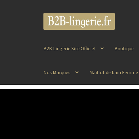
Aller
Aller
à
au
la
contenu
navigation
B2B Lingerie Site Officiel
Boutique
Nos Marques
Maillot de bain Femme