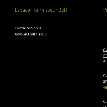
Espace Fournisseur B2B
P
Contactez-nous
Devenir Fournisseur
Ci
RO
€
1
Ci
SP
€
6
Ci