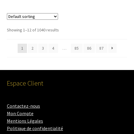
Showing 1–12 of 1040 results
1
2
3
4
…
85
86
87
Espace Client
Contactez-nous
Mon Compte
Mentions Légales
Politique de confidentialité