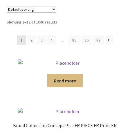
menu
Ouvrir
Homme
enfant
le
menu
Ouvrir
Maillot de bain Femme
Showing 1–12 of 1040 results
enfant
le
menu
1
2
3
4
…
85
86
87
enfant
Read more
Brand Collection Concept Pice FR PIECE FR Print EN