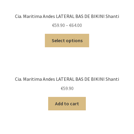
menu
Ouvrir
Homme
enfant
le
Cia. Maritima Andes LATERAL BAS DE BIKINI Shanti
menu
Ouvrir
Maillot de bain Femme
€
59.90
–
€
64.00
enfant
le
menu
Select options
enfant
Cia. Maritima Andes LATERAL BAS DE BIKINI Shanti
€
59.90
Add to cart