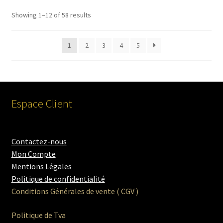
Showing 1–12 of 58 results
1
2
3
4
5
Espace Client
Contactez-nous
Mon Compte
Mentions Légales
Politique de confidentialité
Conditions Générales de vente ( CGV )
Politique de Tva