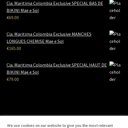
Cia. Maritima Colombia Exclusive SPECIAL BAS DE
BIKINI Mae e Sol
€
69.00
Cia. Maritima Colombia Exclusive MANCHES
LONGUES CHEMISE Mae e Sol
€
165.00
Cia. Maritima Colombia Exclusive SPECIAL HAUT DE
BIKINI Mae e Sol
€
79.00
B2B Lingerie
- Le site des professionnels de la lingerie Site
We use cookies on our website to give you the most relevant
Réalisé par
Solemarweb.com