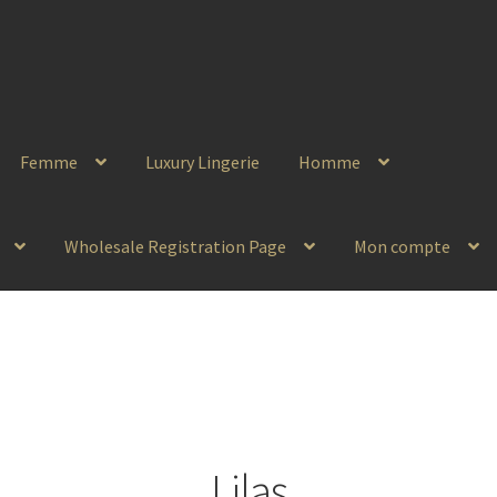
Femme
Luxury Lingerie
Homme
Wholesale Registration Page
Mon compte
Lilas