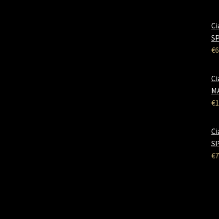
Ci
SP
€
6
Ci
M
€
1
Ci
SP
€
7