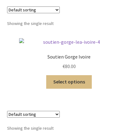
menu
Ouvrir
Homme
enfant
le
menu
Ouvrir
Maillot de bain Femme
Showing the single result
enfant
le
menu
enfant
Soutien Gorge Ivoire
€
80.00
Select options
Showing the single result