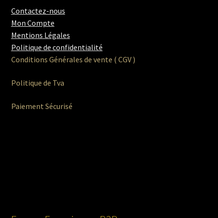
menu
Ouvrir
Contactez-nous
Homme
enfant
le
Mon Compte
menu
Ouvrir
Mentions Légales
Maillot de bain Femme
enfant
le
Politique de confidentialité
menu
Conditions Générales de vente ( CGV )
enfant
Politique de Tva
Paiement Sécurisé