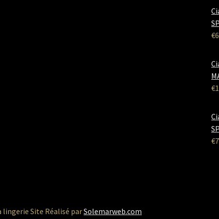
Ci
SP
€
6
Ci
M
€
1
Ci
SP
€
7
a lingerie Site Réalisé par
Solemarweb.com