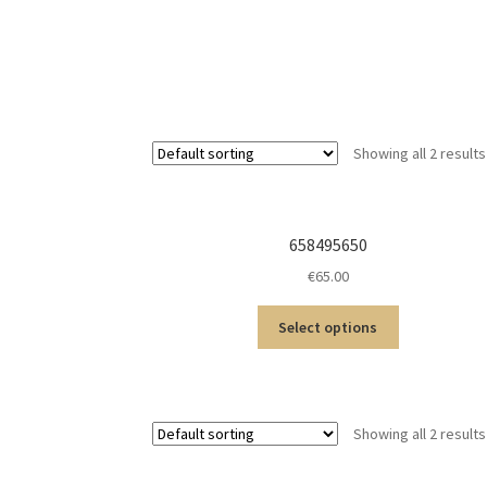
Showing all 2 results
658495650
€
65.00
Select options
Showing all 2 results