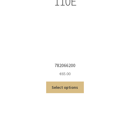
110E
782066200
€
65.00
Select options