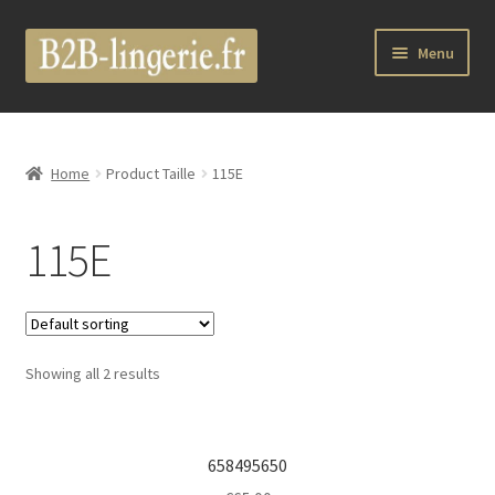
Aller
Aller
Menu
à
au
la
contenu
Ouvrir
B2B Lingerie Site Officiel
navigation
le
menu
Wholesale Registration Page
Home
Product Taille
115E
enfant
Boutique Pro
115E
Boutique
Ouvrir
Marques
le
Showing all 2 results
menu
Luxury Lingerie
enfant
Ouvrir
Femme
658495650
le