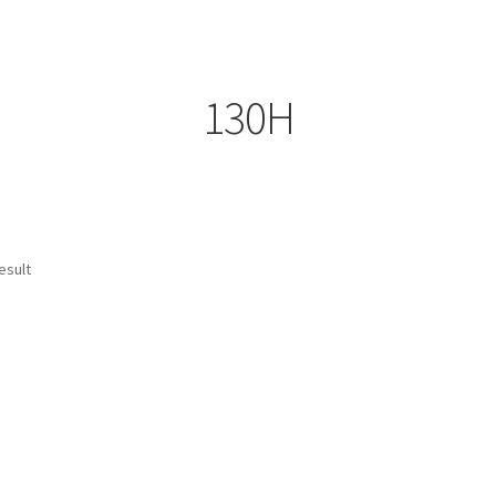
130H
esult