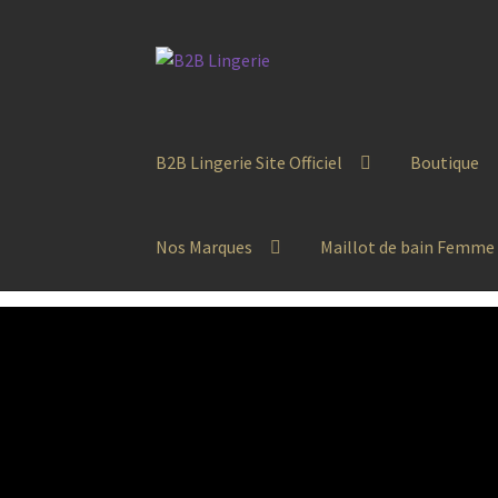
Aller
Aller
à
au
la
contenu
navigation
B2B Lingerie Site Officiel
Boutique
Nos Marques
Maillot de bain Femme