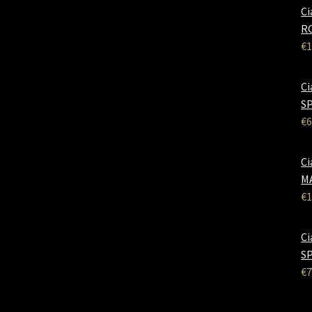
Ci
RO
€
1
Ci
SP
€
6
Ci
M
€
1
Ci
SP
€
7