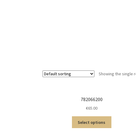
Showing the single r
782066200
€
65.00
Select options