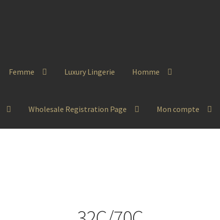
Femme
Luxury Lingerie
Homme
Wholesale Registration Page
Mon compte
32C/70C