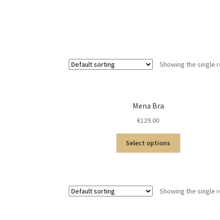
Showing the single r
Mena Bra
€
129.00
Select options
Showing the single r