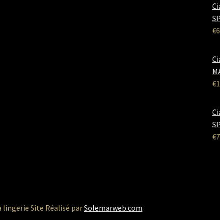
Ci
SP
€
6
Ci
M
€
1
Ci
SP
€
7
a lingerie Site Réalisé par
Solemarweb.com