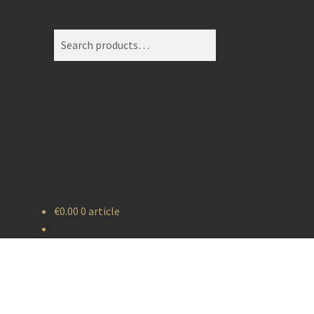
Search
Search
for:
€
0.00
0 article