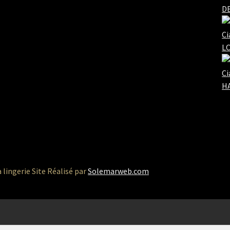
DE
Ci
L
Ci
HA
a lingerie Site Réalisé par
Solemarweb.com