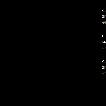
Ci
SP
€
6
Ci
M
€
1
Ci
SP
€
7