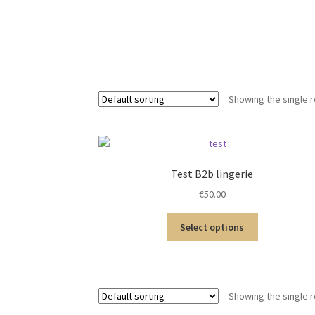
Showing the single r
Test B2b lingerie
€
50.00
Select options
Showing the single r