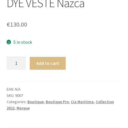
DYE VESTE Nazca
menu
Ouvrir
Homme
enfant
le
menu
Ouvrir
Maillot de bain Femme
€
130.00
enfant
le
menu
enfant
5 in stock
Cia.
Add to cart
Maritima
Andes
TIE
DYE
EAN:
N/A
SKU:
9007
VESTE
Categories:
Boutique
,
Boutique Pro
,
Cia Maritima
,
Collection
Nazca
2022
,
Marque
quantity