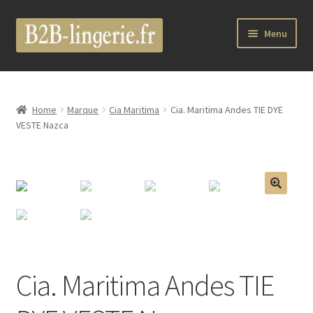
Aller
Aller
Menu
à
au
la
contenu
Ouvrir
B2B Lingerie Site Officiel
navigation
le
menu
Wholesale Registration Page
Home
Marque
Cia Maritima
Cia. Maritima Andes TIE DYE
enfant
VESTE Nazca
Boutique Pro
Boutique
🔍
Ouvrir
Marques
le
menu
Luxury Lingerie
enfant
Cia. Maritima Andes TIE
Ouvrir
Femme
le