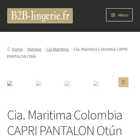
Aller
Aller
Menu
à
au
la
contenu
B2B Lingerie Site Officiel
navigation
Wholesale Registration Page
Home
Marque
Cia Maritima
Cia. Maritima Colombia CAPRI
PANTALON Otún
Boutique Pro
Boutique
🔍
Marques
Cia. Maritima Colombia
Luxury Lingerie
CAPRI PANTALON Otún
Femme