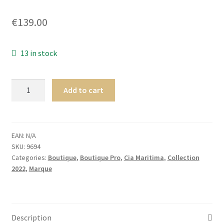
Homme
€
139.00
Maillot de bain Femme
13 in stock
Cia.
Add to cart
Maritima
Colombia
CAPRI
PANTALON
EAN:
N/A
SKU:
9694
Otún
Categories:
Boutique
,
Boutique Pro
,
Cia Maritima
,
Collection
quantity
2022
,
Marque
Description