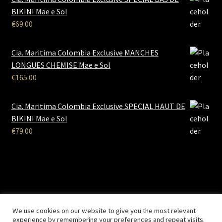
BIKINI Mae e Sol
€
69.00
Cia. Maritima Colombia Exclusive MANCHES
LONGUES CHEMISE Mae e Sol
€
165.00
Cia. Maritima Colombia Exclusive SPECIAL HAUT DE
BIKINI Mae e Sol
€
79.00
B2B Lingerie
- Le site des professionnels de la lingerie Site
We use cookies on our website to give you the most relevant
Réalisé par
Solemarweb.com
experience by remembering your preferences and repeat visits.