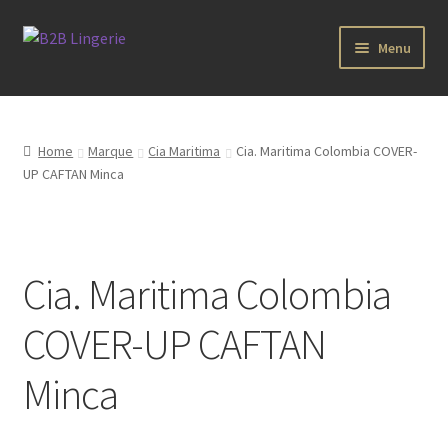
Aller
Aller
Menu
à
au
la
contenu
B2B Lingerie Site Officiel
navigation
Wholesale Registration Page
Home
Marque
Cia Maritima
Cia. Maritima Colombia COVER-
UP CAFTAN Minca
Boutique Pro
Boutique
Cia. Maritima Colombia
Marques
COVER-UP CAFTAN
Luxury Lingerie
Minca
Femme