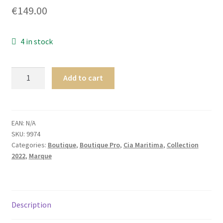
€
149.00
Homme
Maillot de bain Femme
4 in stock
Cia.
Add to cart
Maritima
Colombia
COVER-
UP
EAN:
N/A
SKU:
9974
CAFTAN
Categories:
Boutique
,
Boutique Pro
,
Cia Maritima
,
Collection
Minca
2022
,
Marque
quantity
Description