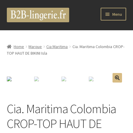
Aller
Aller
Menu
à
au
la
contenu
Ouvrir
B2B Lingerie Site Officiel
navigation
le
menu
Wholesale Registration Page
Home
Marque
Cia Maritima
Cia. Maritima Colombia CROP-
enfant
TOP HAUT DE BIKINI Isla
Boutique Pro
Boutique
🔍
Ouvrir
Marques
le
Cia. Maritima Colombia
menu
Luxury Lingerie
enfant
CROP-TOP HAUT DE
Ouvrir
Femme
le