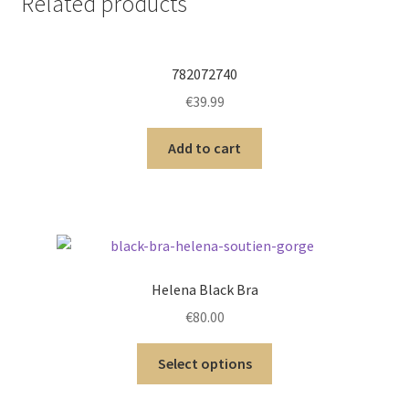
Related products
782072740
€
39.99
Add to cart
Helena Black Bra
€
80.00
Select options