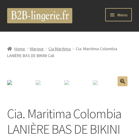
Aller
Aller
Menu
à
au
la
contenu
B2B Lingerie Site Officiel
navigation
Wholesale Registration Page
Home
Marque
Cia Maritima
Cia. Maritima Colombia
LANIÈRE BAS DE BIKINI Cali
Boutique Pro
Boutique
🔍
Marques
Cia. Maritima Colombia
Luxury Lingerie
LANIÈRE BAS DE BIKINI
Femme