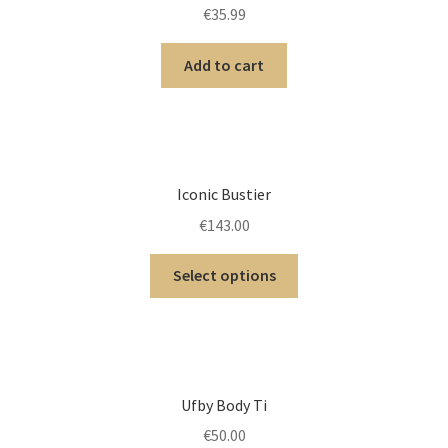
€
35.99
Add to cart
Iconic Bustier
€
143.00
Select options
Ufby Body Ti
€
50.00