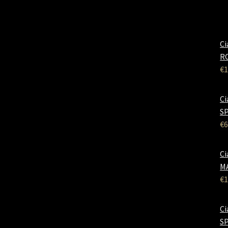
Ci
RO
€
1
Ci
SP
€
6
Ci
M
€
1
Ci
SP