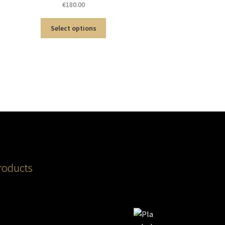
€
180.00
Select options
roducts