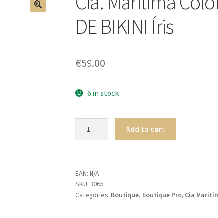
Cia. Maritima Col
🔍
DE BIKINI Íris
€
59.00
6 in stock
Cia.
Add to cart
Maritima
Colombia
LATERAL
BAS
EAN:
N/A
SKU:
8065
DE
Categories:
Boutique
,
Boutique Pro
,
Cia Mariti
BIKINI
Íris