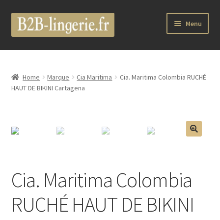
Aller
Aller
Menu
à
au
la
contenu
B2B Lingerie Site Officiel
navigation
Wholesale Registration Page
Home
Marque
Cia Maritima
Cia. Maritima Colombia RUCHÉ
HAUT DE BIKINI Cartagena
Boutique Pro
Boutique
🔍
Marques
Cia. Maritima Colombia
Luxury Lingerie
RUCHÉ HAUT DE BIKINI
Femme