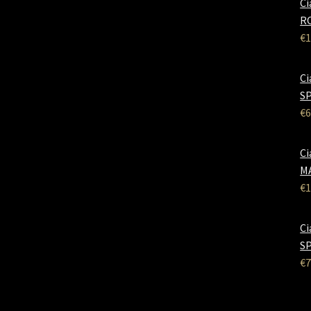
Ci
RO
€
1
Ci
SP
€
6
Ci
M
€
1
Ci
SP
€
7