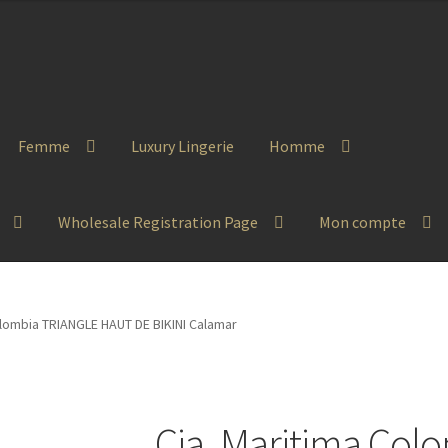
Femme
Luxury Lingerie
Homme
Wholesale Registration Page
Mon compte
olombia TRIANGLE HAUT DE BIKINI Calamar
Cia. Maritima Co