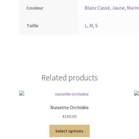
Couleur
Blanc Cassé
,
Jaune
,
Marin
Taille
L
,
M
,
S
Related products
Nuisette Orchidée
€
180.00
Select options