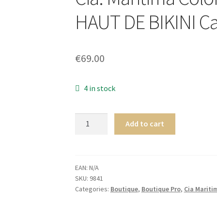
HAUT DE BIKINI C
€
69.00
4 in stock
Cia.
Add to cart
Maritima
Colombia
TRIANGLE
HAUT
EAN:
N/A
SKU:
9841
DE
Categories:
Boutique
,
Boutique Pro
,
Cia Mariti
BIKINI
Calamar
quantity