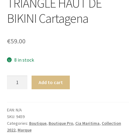
TRIANGLE HAUT DE
Homme
BIKINI Cartagena
Maillot de bain Femme
€
59.00
8 in stock
Cia.
Add to cart
Maritima
Colombia
TRIANGLE
HAUT
EAN:
N/A
SKU:
9459
DE
Categories:
Boutique
,
Boutique Pro
,
Cia Maritima
,
Collection
BIKINI
2022
,
Marque
Cartagena