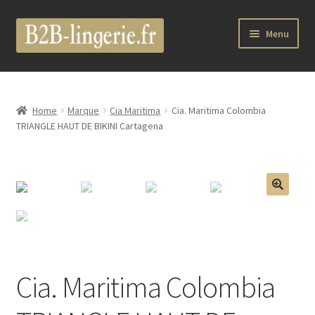
Aller
Aller
Menu
à
au
la
contenu
B2B Lingerie Site Officiel
navigation
Wholesale Registration Page
Home
Marque
Cia Maritima
Cia. Maritima Colombia
TRIANGLE HAUT DE BIKINI Cartagena
Boutique Pro
Boutique
🔍
Marques
Luxury Lingerie
Cia. Maritima Colombia
Femme