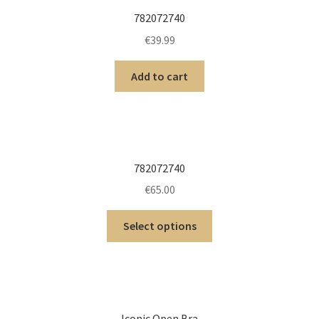
782072740
€
39.99
Add to cart
782072740
€
65.00
Select options
Iconic Open Bra