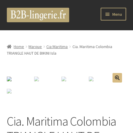
Aller
Aller
Menu
à
au
la
contenu
Ouvrir
B2B Lingerie Site Officiel
navigation
le
menu
Wholesale Registration Page
Home
Marque
Cia Maritima
Cia. Maritima Colombia
enfant
TRIANGLE HAUT DE BIKINI Isla
Boutique Pro
Boutique
🔍
Ouvrir
Marques
le
menu
Luxury Lingerie
enfant
Cia. Maritima Colombia
Ouvrir
Femme
le