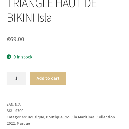
TRIANGLE HAUT DE
menu
Ouvrir
Homme
enfant
le
BIKINI Isla
menu
Ouvrir
Maillot de bain Femme
enfant
le
menu
€
69.00
enfant
9 in stock
Cia.
Add to cart
Maritima
Colombia
TRIANGLE
HAUT
EAN:
N/A
SKU:
9700
DE
Categories:
Boutique
,
Boutique Pro
,
Cia Maritima
,
Collection
BIKINI
2022
,
Marque
Isla