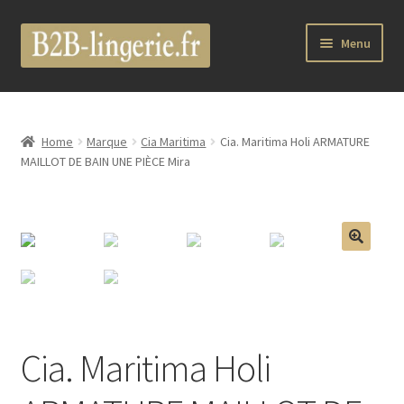
Aller
Aller
Menu
à
au
la
contenu
B2B Lingerie Site Officiel
navigation
Wholesale Registration Page
Home
Marque
Cia Maritima
Cia. Maritima Holi ARMATURE
MAILLOT DE BAIN UNE PIÈCE Mira
Boutique Pro
Boutique
🔍
Marques
Luxury Lingerie
Cia. Maritima Holi
Femme