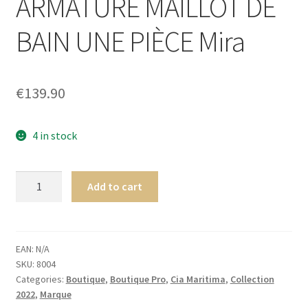
ARMATURE MAILLOT DE
Homme
BAIN UNE PIÈCE Mira
Maillot de bain Femme
€
139.90
4 in stock
Cia.
Add to cart
Maritima
Holi
ARMATURE
MAILLOT
EAN:
N/A
SKU:
8004
DE
Categories:
Boutique
,
Boutique Pro
,
Cia Maritima
,
Collection
BAIN
2022
,
Marque
UNE