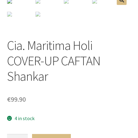
menu
Ouvrir
Homme
🔍
enfant
le
menu
Ouvrir
Maillot de bain Femme
enfant
le
menu
Cia. Maritima Holi
enfant
COVER-UP CAFTAN
Shankar
€
99.90
4 in stock
Cia.