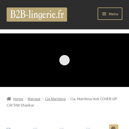
Aller
Aller
Menu
à
au
la
contenu
Ouvrir
B2B Lingerie Site Officiel
navigation
le
menu
Wholesale Registration Page
enfant
Boutique Pro
Boutique
Ouvrir
Marques
le
Home
Marque
Cia Maritima
Cia. Maritima Holi COVER-UP
menu
Luxury Lingerie
CAFTAN Shankar
enfant
Ouvrir
Femme
le