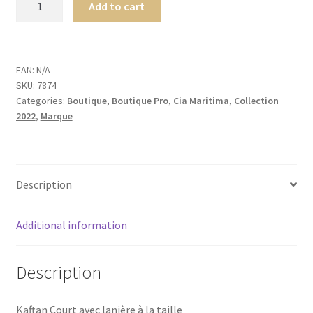
Add to cart
Maritima
Holi
COVER-
UP
EAN:
N/A
SKU:
7874
CAFTAN
Categories:
Boutique
,
Boutique Pro
,
Cia Maritima
,
Collection
Shankar
2022
,
Marque
quantity
Description
Additional information
Description
Kaftan Court avec lanière à la taille