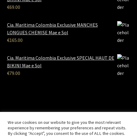
€
69.00
Cia. Maritima Colombia Exclusive MANCHES
LONGUES CHEMISE Mae e Sol
€
165.00
Cia. Maritima Colombia Exclusive SPECIAL HAUT DE
BIKINI Mae e Sol
€
79.00
B2B Lingerie
- Le site des professionnels de la lingerie Site
We use cookies on our website to give you the most relevant
Réalisé par
Solemarweb.com
experience by remembering your preferences and repeat visits.
By clicking “Accept”, you consent to the use of ALL the cookies.