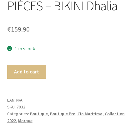
PIÈCES – BIKINI Dhalia
menu
Ouvrir
Homme
enfant
le
menu
Ouvrir
Maillot de bain Femme
€
159.90
enfant
le
menu
enfant
1 in stock
Add to cart
EAN:
N/A
SKU:
7832
Categories:
Boutique
,
Boutique Pro
,
Cia Maritima
,
Collection
2022
,
Marque