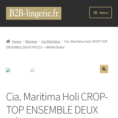
Aller
Aller
Menu
à
au
la
contenu
Ouvrir
B2B Lingerie Site Officiel
navigation
le
menu
Wholesale Registration Page
Home
Marque
Cia Maritima
Cia. Maritima Holi CROP-TOP
enfant
ENSEMBLE DEUX PIÈCES – BIKINI Dhalia
Boutique Pro
Boutique
🔍
Ouvrir
Marques
le
Cia. Maritima Holi CROP-
menu
Luxury Lingerie
enfant
TOP ENSEMBLE DEUX
Ouvrir
Femme
le