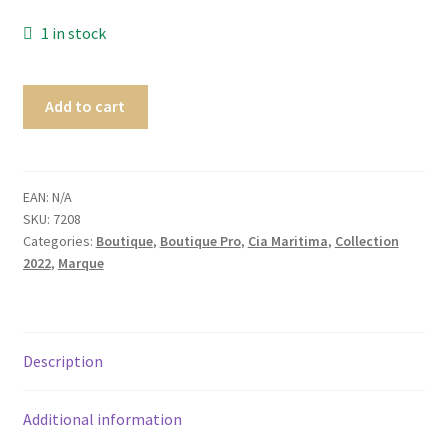
Homme
1 in stock
Maillot de bain Femme
Add to cart
EAN:
N/A
SKU:
7208
Categories:
Boutique
,
Boutique Pro
,
Cia Maritima
,
Collection
2022
,
Marque
Description
Additional information