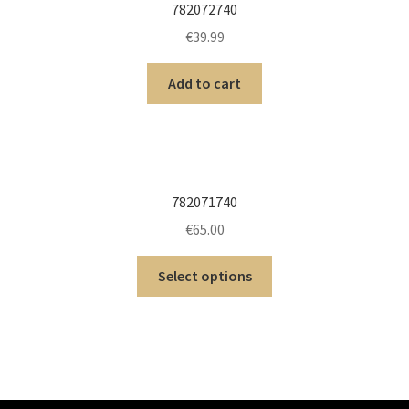
782072740
€
39.99
Add to cart
782071740
€
65.00
Select options