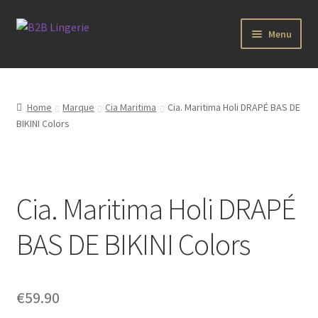
Aller
Aller
Menu
à
au
la
contenu
B2B Lingerie Site Officiel
navigation
Wholesale Registration Page
Home
Marque
Cia Maritima
Cia. Maritima Holi DRAPÉ BAS DE
BIKINI Colors
Boutique Pro
Boutique
Cia. Maritima Holi DRAPÉ
Marques
BAS DE BIKINI Colors
Luxury Lingerie
Femme
€
59.90