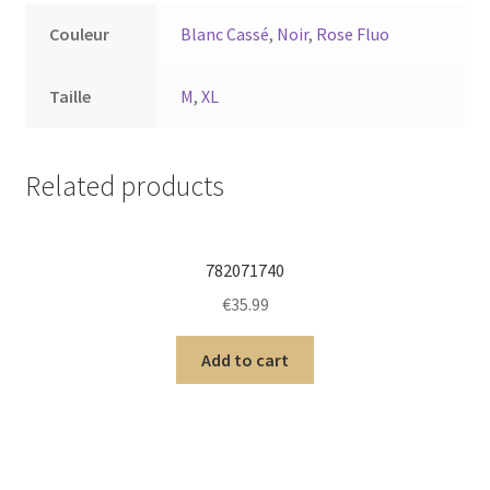
Couleur
Blanc Cassé
,
Noir
,
Rose Fluo
Taille
M
,
XL
Related products
782071740
€
35.99
Add to cart