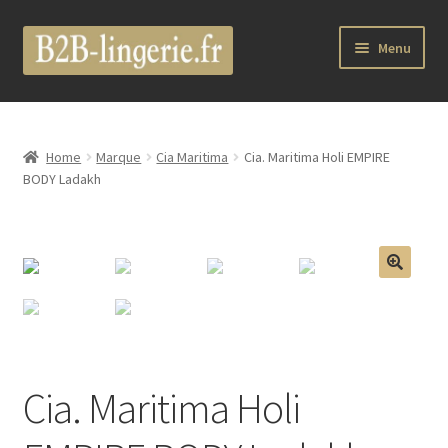
Aller
Aller
Menu
à
au
la
contenu
B2B Lingerie Site Officiel
navigation
Wholesale Registration Page
Home
Marque
Cia Maritima
Cia. Maritima Holi EMPIRE
BODY Ladakh
Boutique Pro
Boutique
🔍
Marques
Luxury Lingerie
Cia. Maritima Holi
Femme