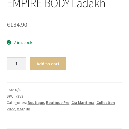
EMPIRE BODY Ladakh
Homme
Maillot de bain Femme
€
134.90
2 in stock
Cia.
Add to cart
Maritima
Holi
EMPIRE
BODY
EAN:
N/A
SKU:
7393
Ladakh
Categories:
Boutique
,
Boutique Pro
,
Cia Maritima
,
Collection
quantity
2022
,
Marque