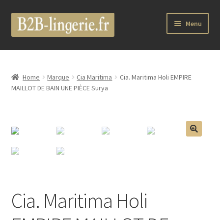
Aller
Aller
Menu
à
au
la
contenu
B2B Lingerie Site Officiel
navigation
Wholesale Registration Page
Home
Marque
Cia Maritima
Cia. Maritima Holi EMPIRE
MAILLOT DE BAIN UNE PIÈCE Surya
Boutique Pro
Boutique
🔍
Marques
Luxury Lingerie
Cia. Maritima Holi
Femme