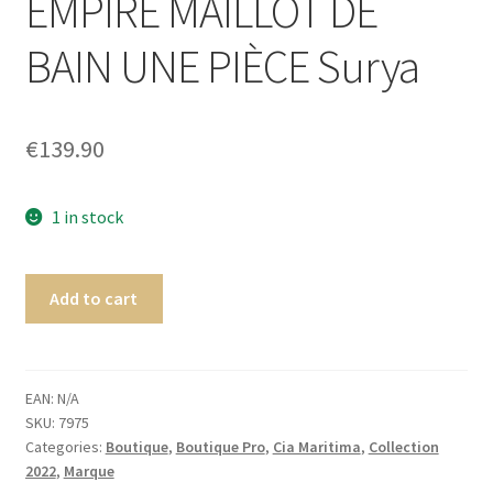
EMPIRE MAILLOT DE
Homme
BAIN UNE PIÈCE Surya
Maillot de bain Femme
€
139.90
1 in stock
Add to cart
EAN:
N/A
SKU:
7975
Categories:
Boutique
,
Boutique Pro
,
Cia Maritima
,
Collection
2022
,
Marque