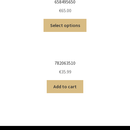
658495650
€
65.00
Select options
782063510
€
35.99
Add to cart