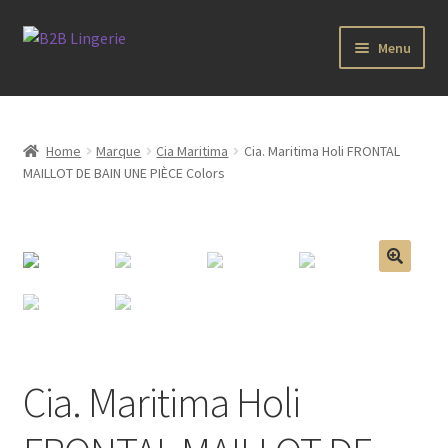
Aller
Aller
Menu
à
au
la
contenu
B2B Lingerie Site Officiel
navigation
Wholesale Registration Page
Home
Marque
Cia Maritima
Cia. Maritima Holi FRONTAL
MAILLOT DE BAIN UNE PIÈCE Colors
Boutique Pro
Boutique
🔍
Marques
Luxury Lingerie
Cia. Maritima Holi
Femme