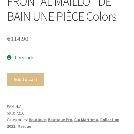
FRONTAL MAILLOT DE
Homme
BAIN UNE PIÈCE Colors
Maillot de bain Femme
€
114.90
1 in stock
Add to cart
EAN:
N/A
SKU:
7216
Categories:
Boutique
,
Boutique Pro
,
Cia Maritima
,
Collection
2022
,
Marque