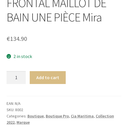
FRONTAL MAILLOT DE
menu
Ouvrir
Homme
enfant
le
BAIN UNE PIÈCE Mira
menu
Ouvrir
Maillot de bain Femme
enfant
le
menu
€
134.90
enfant
2 in stock
Cia.
Add to cart
Maritima
Holi
FRONTAL
MAILLOT
EAN:
N/A
SKU:
8002
DE
Categories:
Boutique
,
Boutique Pro
,
Cia Maritima
,
Collection
BAIN
2022
,
Marque
UNE