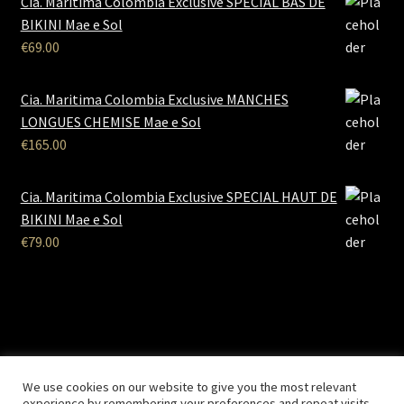
Cia. Maritima Colombia Exclusive SPECIAL BAS DE
BIKINI Mae e Sol
€
69.00
Cia. Maritima Colombia Exclusive MANCHES
LONGUES CHEMISE Mae e Sol
€
165.00
Cia. Maritima Colombia Exclusive SPECIAL HAUT DE
BIKINI Mae e Sol
€
79.00
B2B Lingerie
- Le site des professionnels de la lingerie Site
We use cookies on our website to give you the most relevant
Réalisé par
Solemarweb.com
experience by remembering your preferences and repeat visits.