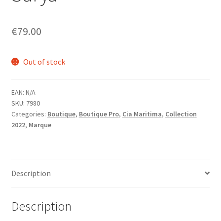
menu
Ouvrir
Homme
enfant
le
€
79.00
menu
Ouvrir
Maillot de bain Femme
enfant
le
menu
Out of stock
enfant
EAN:
N/A
SKU:
7980
Categories:
Boutique
,
Boutique Pro
,
Cia Maritima
,
Collection
2022
,
Marque
Description
Description