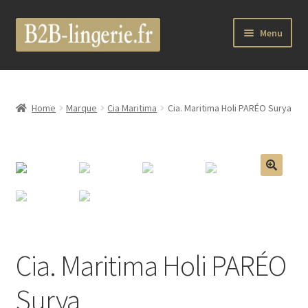
Aller
Aller
Menu
à
au
la
contenu
Ouvrir
B2B Lingerie Site Officiel
navigation
le
menu
Wholesale Registration Page
Home
Marque
Cia Maritima
Cia. Maritima Holi PARÉO Surya
enfant
Boutique Pro
Boutique
🔍
Ouvrir
Marques
le
menu
Luxury Lingerie
Cia. Maritima Holi PARÉO
enfant
Ouvrir
Femme
Surya
le