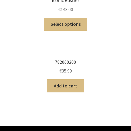
Iconic Bustier
€
143.00
Select options
782060200
€
35.99
Add to cart