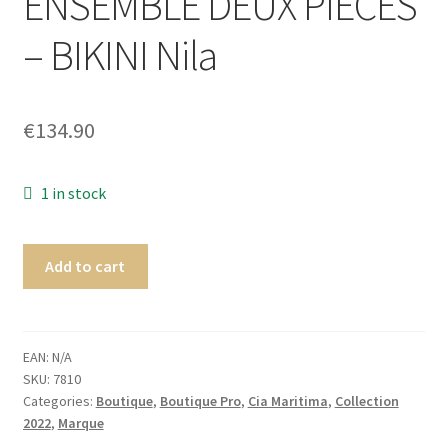
ENSEMBLE DEUX PIÈCES
Homme
– BIKINI Nila
Maillot de bain Femme
€
134.90
1 in stock
Add to cart
EAN:
N/A
SKU:
7810
Categories:
Boutique
,
Boutique Pro
,
Cia Maritima
,
Collection
2022
,
Marque