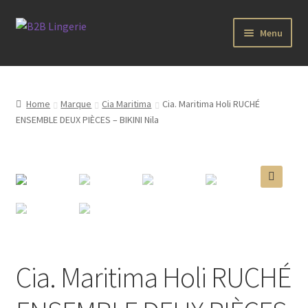
Aller
Aller
Menu
à
au
la
contenu
B2B Lingerie Site Officiel
navigation
Wholesale Registration Page
Home
Marque
Cia Maritima
Cia. Maritima Holi RUCHÉ
ENSEMBLE DEUX PIÈCES – BIKINI Nila
Boutique Pro
Boutique
🔍
Marques
Luxury Lingerie
Cia. Maritima Holi RUCHÉ
Femme