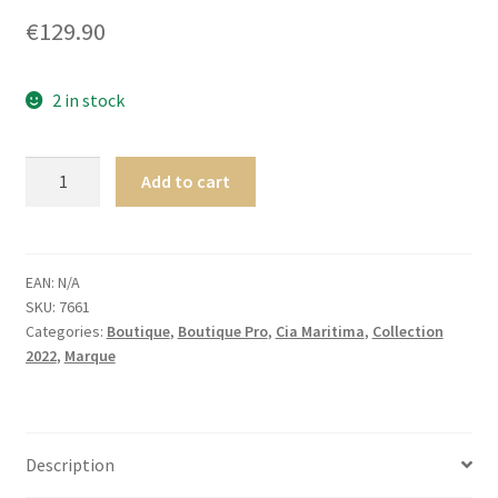
€
129.90
2 in stock
Cia.
Add to cart
Maritima
Holi
TRIANGLE
ENSEMBLE
EAN:
N/A
SKU:
7661
DEUX
Categories:
Boutique
,
Boutique Pro
,
Cia Maritima
,
Collection
PIÈCES
2022
,
Marque
-
BIKINI
Shantal
quantity
Description