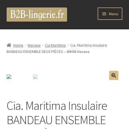
Aller
Aller
Menu
à
au
la
contenu
B2B Lingerie Site Officiel
navigation
Wholesale Registration Page
Home
Marque
Cia Maritima
Cia. Maritima Insulaire
BANDEAU ENSEMBLE DEUX PIÈCES – BIKINI Havana
Boutique Pro
Boutique
🔍
Marques
Cia. Maritima Insulaire
Luxury Lingerie
BANDEAU ENSEMBLE
Femme