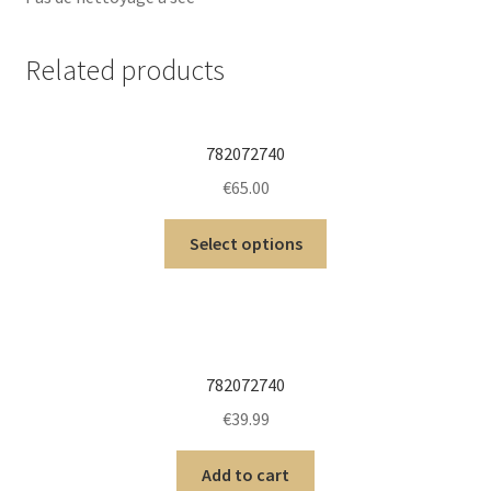
Related products
782072740
€
65.00
Select options
782072740
€
39.99
Add to cart