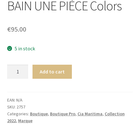
BAIN UNE PIÈCE Colors
Homme
Maillot de bain Femme
€
95.00
5 in stock
Cia.
Add to cart
Maritima
Insulaire
BANDEAU
MAILLOT
EAN:
N/A
SKU:
2757
DE
Categories:
Boutique
,
Boutique Pro
,
Cia Maritima
,
Collection
BAIN
2022
,
Marque
UNE
PIÈCE
Colors