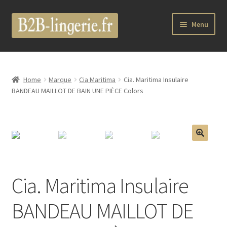
Aller
Aller
Menu
à
au
la
contenu
B2B Lingerie Site Officiel
navigation
Wholesale Registration Page
Home
Marque
Cia Maritima
Cia. Maritima Insulaire
BANDEAU MAILLOT DE BAIN UNE PIÈCE Colors
Boutique Pro
Boutique
🔍
Marques
Cia. Maritima Insulaire
Luxury Lingerie
BANDEAU MAILLOT DE
Femme