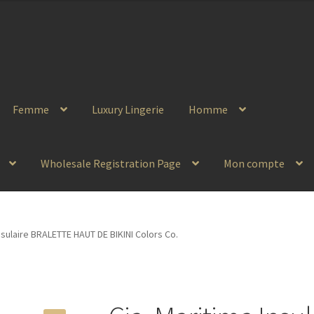
Femme
Luxury Lingerie
Homme
Wholesale Registration Page
Mon compte
Insulaire BRALETTE HAUT DE BIKINI Colors Co.