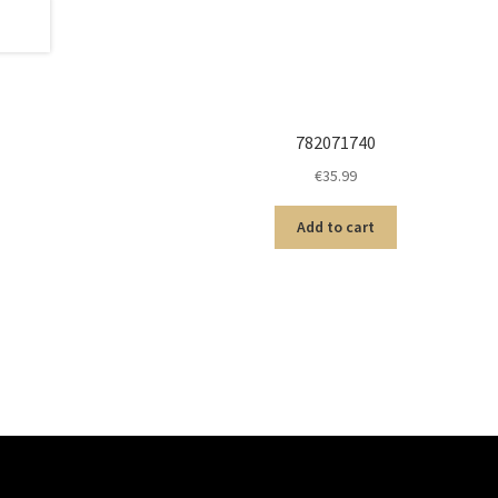
782071740
€
35.99
Add to cart