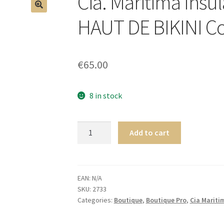
Cia. Maritima Ins
🔍
HAUT DE BIKINI Co
€
65.00
8 in stock
Cia.
Add to cart
Maritima
Insulaire
BRALETTE
HAUT
EAN:
N/A
SKU:
2733
DE
Categories:
Boutique
,
Boutique Pro
,
Cia Mariti
BIKINI
Colors