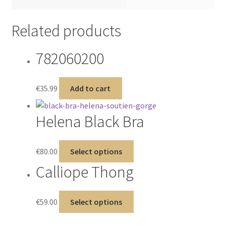
Related products
782060200
€
35.99
Add to cart
Helena Black Bra
€
80.00
Select options
Calliope Thong
€
59.00
Select options