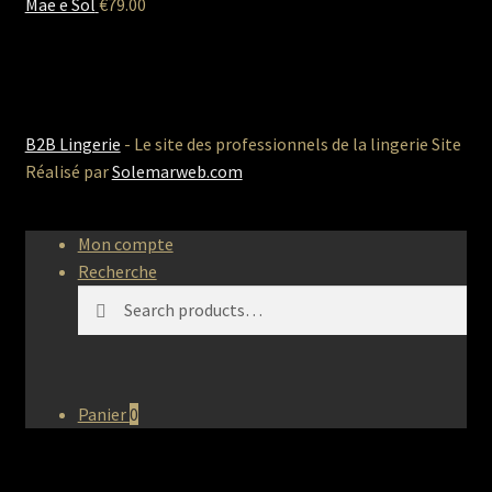
Mae e Sol
€
79.00
B2B Lingerie
- Le site des professionnels de la lingerie Site
Réalisé par
Solemarweb.com
Mon compte
Recherche
Search
Search
for:
Panier
0