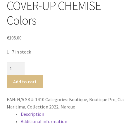
COVER-UP CHEMISE
Luxury Lingerie
Colors
Femme
Homme
€
105.00
Maillot de bain Femme
7 in stock
Cia.
Maritima
Insulaire
Add to cart
COVER-
UP
EAN:
N/A
SKU:
1410
Categories:
Boutique
,
Boutique Pro
,
Cia
CHEMISE
Maritima
,
Collection 2022
,
Marque
Colors
Description
quantity
Additional information