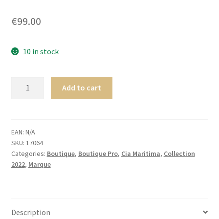
Homme
€
99.00
Maillot de bain Femme
10 in stock
Cia.
Add to cart
Maritima
Insulaire
LONGUE
JUPE
EAN:
N/A
SKU:
17064
Colors
Categories:
Boutique
,
Boutique Pro
,
Cia Maritima
,
Collection
quantity
2022
,
Marque
Description