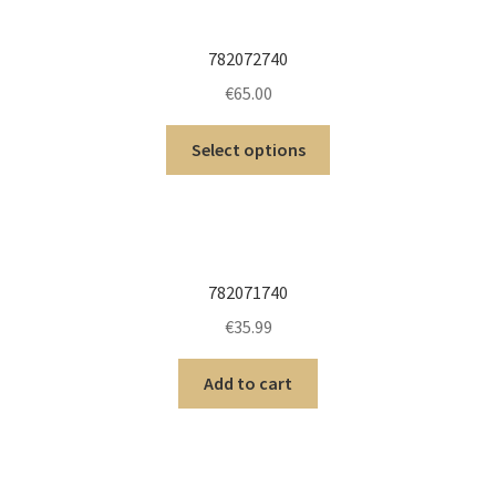
782072740
€
65.00
Select options
782071740
€
35.99
Add to cart