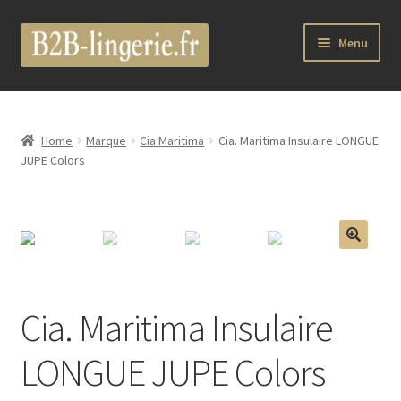
Aller
Aller
Menu
à
au
la
contenu
B2B Lingerie Site Officiel
navigation
Wholesale Registration Page
Home
Marque
Cia Maritima
Cia. Maritima Insulaire LONGUE
JUPE Colors
Boutique Pro
Boutique
🔍
Marques
Cia. Maritima Insulaire
Luxury Lingerie
LONGUE JUPE Colors
Femme