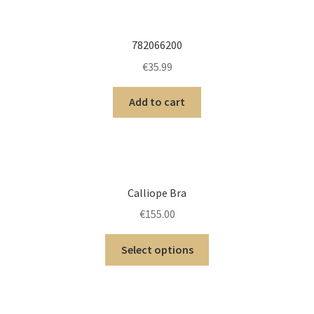
782066200
€
35.99
Add to cart
Calliope Bra
€
155.00
Select options