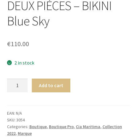
DEUX PIÈCES – BIKINI
Homme
Blue Sky
Maillot de bain Femme
€
110.00
2 in stock
Cia.
Add to cart
Maritima
Insulaire
PASSANT
ENSEMBLE
EAN:
N/A
SKU:
3054
DEUX
Categories:
Boutique
,
Boutique Pro
,
Cia Maritima
,
Collection
PIÈCES
2022
,
Marque
-