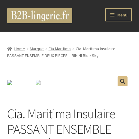
Aller
Aller
Menu
à
au
la
contenu
B2B Lingerie Site Officiel
navigation
Wholesale Registration Page
Home
Marque
Cia Maritima
Cia. Maritima Insulaire
PASSANT ENSEMBLE DEUX PIÈCES – BIKINI Blue Sky
Boutique Pro
Boutique
🔍
Marques
Cia. Maritima Insulaire
Luxury Lingerie
PASSANT ENSEMBLE
Femme