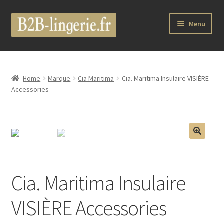
Aller
Aller
Menu
à
au
la
contenu
B2B Lingerie Site Officiel
navigation
Wholesale Registration Page
Home
Marque
Cia Maritima
Cia. Maritima Insulaire VISIÈRE
Accessories
Boutique Pro
Boutique
🔍
Marques
Cia. Maritima Insulaire
Luxury Lingerie
VISIÈRE Accessories
Femme