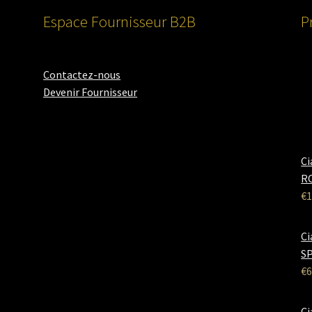
Espace Fournisseur B2B
P
Contactez-nous
Devenir Fournisseur
Ci
RO
€
1
Ci
SP
€
6
Ci