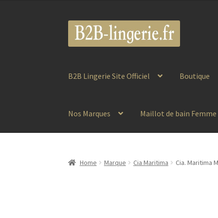
Aller
Aller
à
au
la
contenu
navigation
B2B Lingerie Site Officiel
Boutique
Nos Marques
Maillot de bain Femme
Home
Marque
Cia Maritima
Cia. Maritima