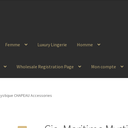
Femme
Luxury Lingerie
Homme
Wholesale Registration Page
Mon compte
 Mystique CHAPEAU Accessories