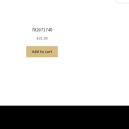
782071740
€
35.99
Add to cart