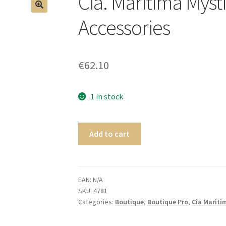
Cia. Maritima My
🔍
Accessories
€
62.10
1 in stock
Add to cart
EAN:
N/A
SKU:
4781
Categories:
Boutique
,
Boutique Pro
,
Cia Mariti