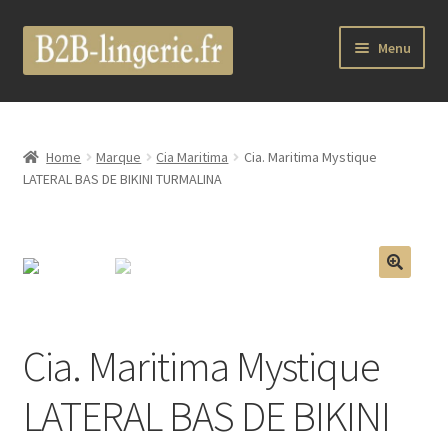
Aller
Aller
Menu
à
au
la
contenu
B2B Lingerie Site Officiel
navigation
Wholesale Registration Page
Home
Marque
Cia Maritima
Cia. Maritima Mystique
LATERAL BAS DE BIKINI TURMALINA
Boutique Pro
Boutique
🔍
Marques
Cia. Maritima Mystique
Luxury Lingerie
LATERAL BAS DE BIKINI
Femme